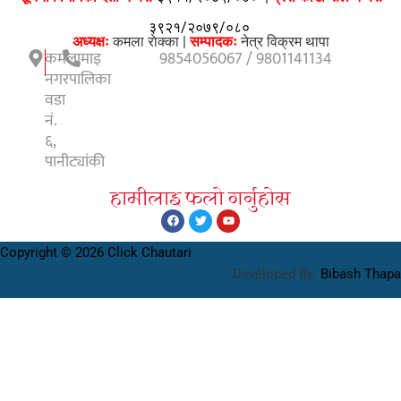
३९२१/२०७९/०८०
अध्यक्षः
कमला राेक्का |
सम्पादकः
नेत्र विक्रम थापा
कमलामाइ
9854056067 / 9801141134
नगरपालिका
वडा
नं.
६,
पानीट्यांकी
हामीलाइ फलाे गर्नुहाेस
Copyright © 2026 Click Chautari
Developed By:
Bibash Thapa