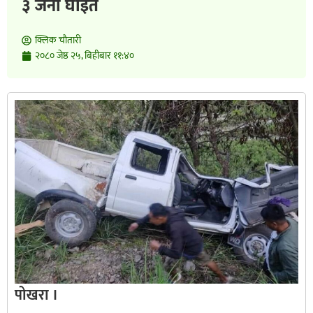
३ जना घाइते
क्लिक चाैतारी
२०८० जेष्ठ २५, बिहीबार ११:४०
पोखरा ।