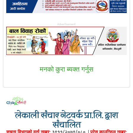
Advertisement
मनकाे कुरा ब्यक्त गर्नुस
लेकाली संचार नेटवर्क प्रा.लि. द्वारा
संचालित
सूचना विभागको दर्ता नम्बर:
३९११/२०७९/०८०
|
प्रेस काउन्सिल नम्बर: