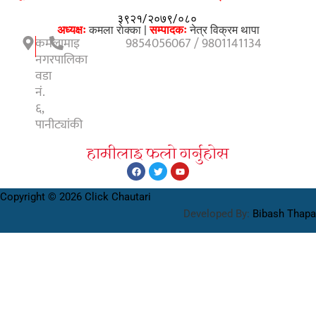
३९२१/२०७९/०८०
अध्यक्षः
कमला राेक्का |
सम्पादकः
नेत्र विक्रम थापा
कमलामाइ
9854056067 / 9801141134
नगरपालिका
वडा
नं.
६,
पानीट्यांकी
हामीलाइ फलाे गर्नुहाेस
Copyright © 2026 Click Chautari
Developed By:
Bibash Thapa