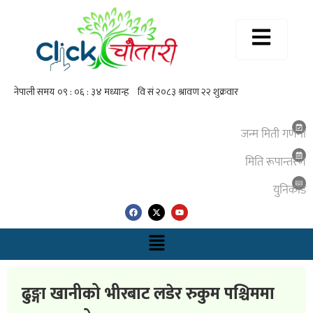
जन्म मिती गणना
मिति रूपान्तरण
युनिकाेड
ढुङ्गा खानीको भीरबाट लडेर रुकुम पश्चिममा