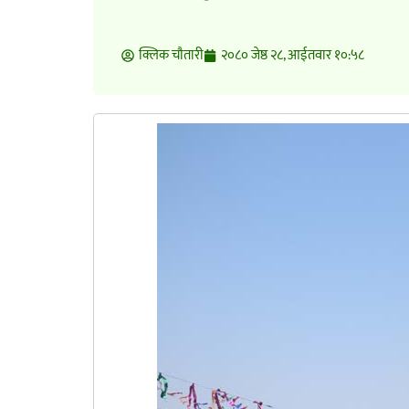
क्लिक चाैतारी
२०८० जेष्ठ २८, आईतवार १०:५८