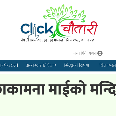
जन्म मिती गणना
कृषि/उद्यमी
अन्तरवार्ता/विचार
सिन्धुली विषेश
विचार/ब्
कामना माईको मन्दिर 