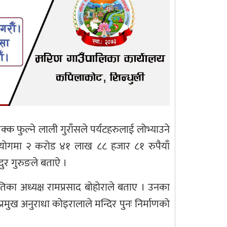
्क फुल्ने लाली गुराँसले पर्यटहरुलाई लोभ्याउने
सहयोगमा २ करोड ४१ लाख ८८ हजार ८१ रुपैयाँ
ादुर गुरुङले बताऐ ।
िका अध्यक्ष रामप्रसाद बोहोराले बताए । उनका
मुख अनुराधा कोइरालाले मन्दिर पुनः निर्माणको