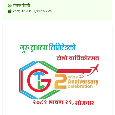
क्लिक चाैतारी
२०८१ श्रावण १६, बुधबार ०७:४०