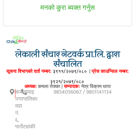
मनकाे कुरा ब्यक्त गर्नुस
लेकाली संचार नेटवर्क प्रा.लि. द्वारा
संचालित
सूचना विभागको दर्ता नम्बर:
३९११/२०७९/०८०
|
प्रेस काउन्सिल नम्बर:
३९२१/२०७९/०८०
अध्यक्षः
कमला राेक्का |
सम्पादकः
नेत्र विक्रम थापा
कमलामाइ
9854056067 / 9801141134
नगरपालिका
वडा
नं.
६,
पानीट्यांकी