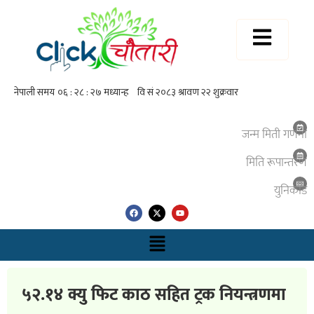
जन्म मिती गणना
मिति रूपान्तरण
युनिकाेड
५२.१४ क्यु फिट काठ सहित ट्रक नियन्त्रणमा