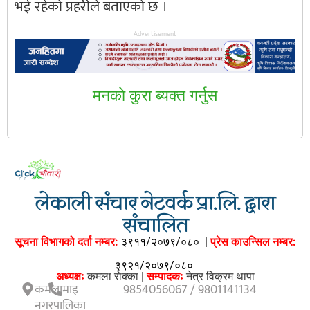
भई रहेको प्रहरीले बताएको छ ।
Advertisement
मनकाे कुरा ब्यक्त गर्नुस
लेकाली संचार नेटवर्क प्रा.लि. द्वारा
संचालित
सूचना विभागको दर्ता नम्बर:
३९११/२०७९/०८०
|
प्रेस काउन्सिल नम्बर:
३९२१/२०७९/०८०
अध्यक्षः
कमला राेक्का |
सम्पादकः
नेत्र विक्रम थापा
कमलामाइ
9854056067 / 9801141134
नगरपालिका