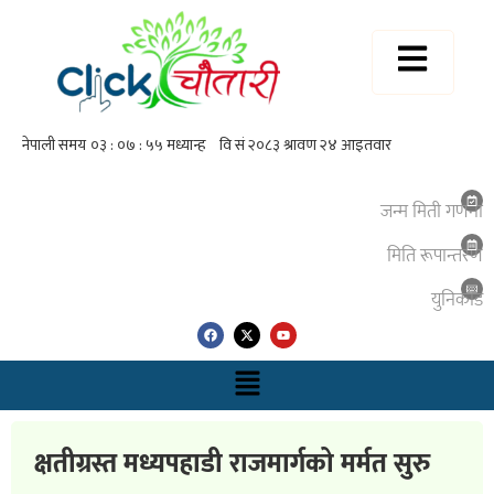
जन्म मिती गणना
मिति रूपान्तरण
युनिकाेड
क्षतीग्रस्त मध्यपहाडी राजमार्गको मर्मत सुरु