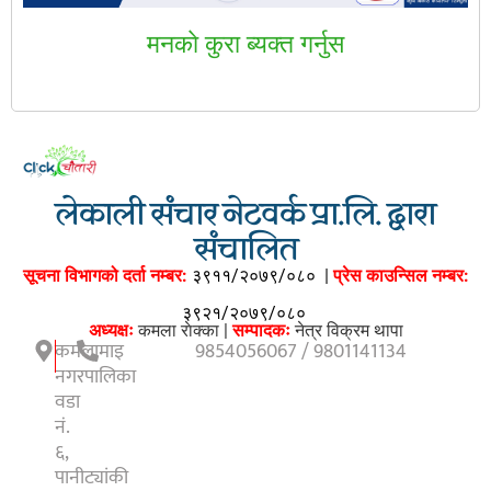
मनकाे कुरा ब्यक्त गर्नुस
लेकाली संचार नेटवर्क प्रा.लि. द्वारा
संचालित
सूचना विभागको दर्ता नम्बर:
३९११/२०७९/०८०
|
प्रेस काउन्सिल नम्बर:
३९२१/२०७९/०८०
अध्यक्षः
कमला राेक्का |
सम्पादकः
नेत्र विक्रम थापा
कमलामाइ
9854056067 / 9801141134
नगरपालिका
वडा
नं.
६,
पानीट्यांकी