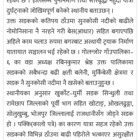
रहेको छ । हालसम्म पुननिर्माण तथा स्तरबृद्धी नहुदा यात्रा
दुर्घट्नाको जोखिमपूर्ण बनेको स्थानीय बताउछन् ।
उक्त सडकको कतिपय ठाँउमा सुनकोसी नदीको बाढीले
नोमोनिसाना नै नरहने गरी बेस(आधार) सहित बगाएपछि
अहिले काम चलाउ रुपमा बगरबाट अस्थायी ट्रयाक निर्माण
यातायात सञ्चालन भई रहेको छ । गोलन्जोर गाँउपालिका–
६ का वडा अध्यक्ष रबिनकुमार श्रेष्ठ उक्त पालिकामा
सडकको सबैभन्दा बढी क्षती बलेनी, मुर्किबेसी क्षेत्रमा र
सडक नै सुनकोसी नदीमा नै खसेको बताउनुहुन्छ ।
स्थानीयका अनुसार खुर्कोट–घुर्मी सडक सिन्धुली तथा
रामेछाप जिल्लाको पूर्वी भाग सहित खोटाङ्, ओखलढुङ्गा,
सोलुखुम्बु, भोजपुर जिल्लालाई राजधानीसँग जोड्ने सडक
हो । पक्कि(कालो पत्रे) का कारण यात्रा सहज रहेको उक्त
सडकको विभिन्न ठाँउमा बाढी पहिरोले भत्काएर असुरक्षीत