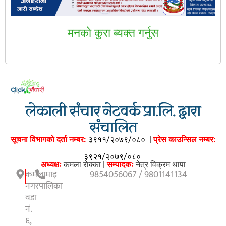
मनकाे कुरा ब्यक्त गर्नुस
लेकाली संचार नेटवर्क प्रा.लि. द्वारा
संचालित
सूचना विभागको दर्ता नम्बर:
३९११/२०७९/०८०
|
प्रेस काउन्सिल नम्बर:
३९२१/२०७९/०८०
अध्यक्षः
कमला राेक्का |
सम्पादकः
नेत्र विक्रम थापा
कमलामाइ
9854056067 / 9801141134
नगरपालिका
वडा
नं.
६,