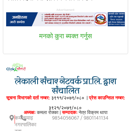
Advertisement
मनकाे कुरा ब्यक्त गर्नुस
लेकाली संचार नेटवर्क प्रा.लि. द्वारा
संचालित
सूचना विभागको दर्ता नम्बर:
३९११/२०७९/०८०
|
प्रेस काउन्सिल नम्बर:
३९२१/२०७९/०८०
अध्यक्षः
कमला राेक्का |
सम्पादकः
नेत्र विक्रम थापा
कमलामाइ
9854056067 / 9801141134
नगरपालिका