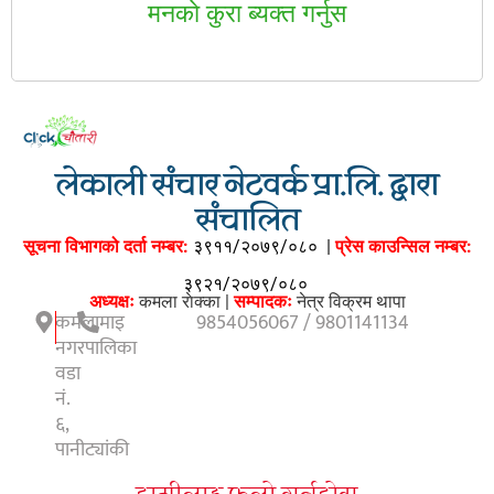
मनकाे कुरा ब्यक्त गर्नुस
लेकाली संचार नेटवर्क प्रा.लि. द्वारा
संचालित
सूचना विभागको दर्ता नम्बर:
३९११/२०७९/०८०
|
प्रेस काउन्सिल नम्बर:
३९२१/२०७९/०८०
अध्यक्षः
कमला राेक्का |
सम्पादकः
नेत्र विक्रम थापा
कमलामाइ
9854056067 / 9801141134
नगरपालिका
वडा
नं.
६,
पानीट्यांकी