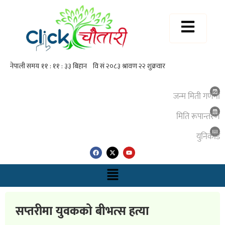
जन्म मिती गणना
मिति रूपान्तरण
युनिकाेड
सप्तरीमा युवकको बीभत्स हत्या