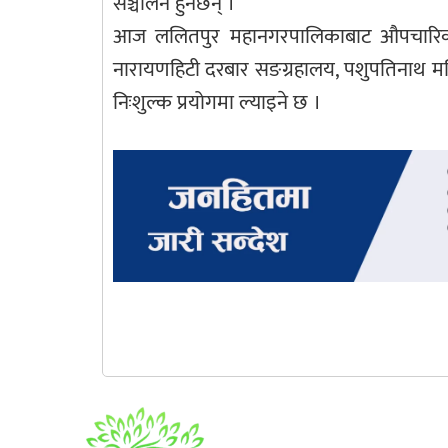
सञ्चालन हुनेछन् ।
आज ललितपुर महानगरपालिकाबाट औपचारिक रू
नारायणहिटी दरबार सङग्रहालय, पशुपतिनाथ मन्दि
निःशुल्क प्रयोगमा ल्याइने छ ।