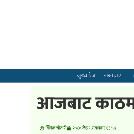
मुख्य पेज
समाचार
आजबाट काठमाडौं
क्लिक चाैतारी
२०८० जेष्ठ ९, मंगलवार १३:५७