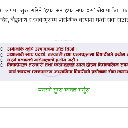
पमा सुरु गरिने ‘हफ अन हफ अफ बस’ सेवामार्फत पाटन दर
र, बौद्धनाथ र स्वयम्भूसम्म प्रारम्भिक चरणमा घुम्ती सेवा सञ्
Advertisement
मनकाे कुरा ब्यक्त गर्नुस