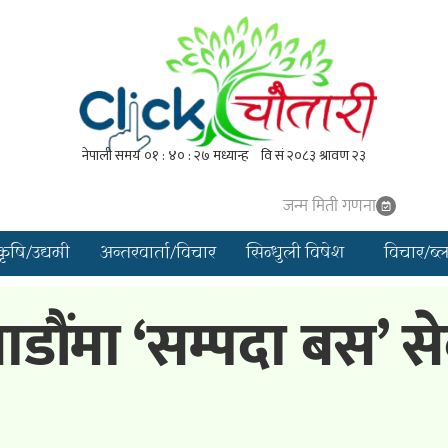
जन्म मिती गणना
कृषि/उद्यमी
अन्तरवार्ता/विचार
सिन्धुली विषेश
विचार/ब्
मा ‘सम्पदा बस’ सेवा 