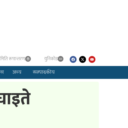
मिति रूपान्तरण
युनिकाेड
लग
अन्य
सम्पादकीय
घाइते