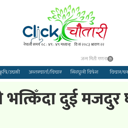
जन्म मिती गणना
कृषि/उद्यमी
अन्तरवार्ता/विचार
सिन्धुली विषेश
विचार/ब्
ो भत्किँदा दुई मजदुर 