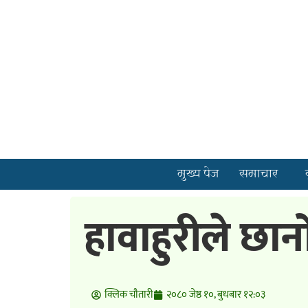
मुख्य पेज
समाचार
हावाहुरीले छान
क्लिक चाैतारी
२०८० जेष्ठ १०, बुधबार १२:०३