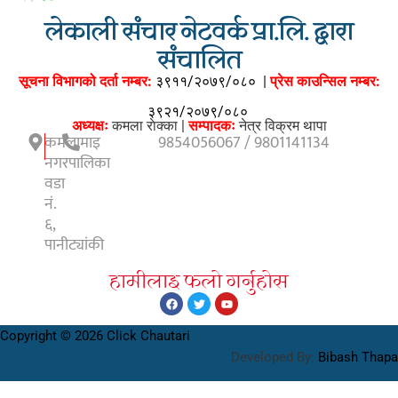
लेकाली संचार नेटवर्क प्रा.लि. द्वारा
संचालित
सूचना विभागको दर्ता नम्बर:
३९११/२०७९/०८०
|
प्रेस काउन्सिल नम्बर:
३९२१/२०७९/०८०
अध्यक्षः
कमला राेक्का |
सम्पादकः
नेत्र विक्रम थापा
कमलामाइ
9854056067 / 9801141134
नगरपालिका
वडा
नं.
६,
पानीट्यांकी
हामीलाइ फलाे गर्नुहाेस
Copyright © 2026 Click Chautari
Developed By:
Bibash Thapa