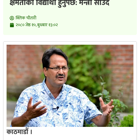
क्षमताको विद्यार्थी हुनुपर्छ: मन्त्री साउद
क्लिक चाैतारी
२०८० जेष्ठ १०, बुधबार १३:०२
काठमाडौँ ।