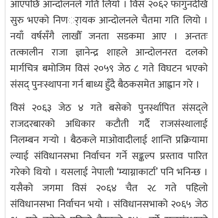
आएपछि आन्दोलनले गति लियो । विसं २०६२ फागुनदेखि
सुरु भएको निणर्ायक आन्दोलनले चैतमा गति लियो ।
नयाँ वर्षसँगै लाखौँ जनता सडकमा आए । अन्ततः
तत्कालीन राजा ज्ञानेन्द्र शाहले आन्दोलनरत दलको
मार्गचित्र बमोजिम विसं २०५९ जेठ ८ गते विघटन भएको
संसद् पुनःस्थापना गर्न बाध्य हुँदै बैठकसमेत आह्वान गरे ।
विसं २०६३ जेठ ४ गते बसेको पुनर्स्थापित संसद्ले
राजदरबारको अधिकार कटौती गर्दै राजसंस्थालाई
निलम्बन गर्‍यो । बैठकले माओवादीलाई शान्ति प्रक्रियामा
ल्याई संविधानसभा निर्वाचन गर्ने सङ्कल्प प्रस्ताव पारित
गरेको थियो । यसलाई नेपाली ‘म्याग्नाकार्टा’ पनि भनिन्छ ।
यसैको जगमा विसं २०६४ चैत २८ गते पहिलो
संविधानसभा निर्वाचन भयो । संविधानसभाको २०६५ जेठ