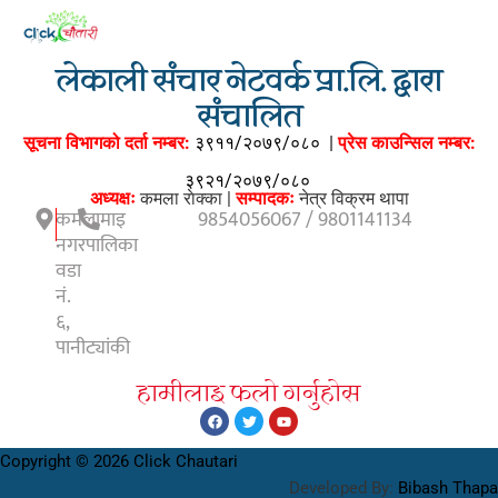
लेकाली संचार नेटवर्क प्रा.लि. द्वारा
संचालित
सूचना विभागको दर्ता नम्बर:
३९११/२०७९/०८०
|
प्रेस काउन्सिल नम्बर:
३९२१/२०७९/०८०
अध्यक्षः
कमला राेक्का |
सम्पादकः
नेत्र विक्रम थापा
कमलामाइ
9854056067 / 9801141134
नगरपालिका
वडा
नं.
६,
पानीट्यांकी
हामीलाइ फलाे गर्नुहाेस
Copyright © 2026 Click Chautari
Developed By:
Bibash Thapa