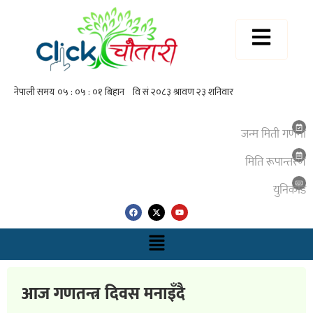
जन्म मिती गणना
मिति रूपान्तरण
युनिकाेड
आज गणतन्त्र दिवस मनाइँदै