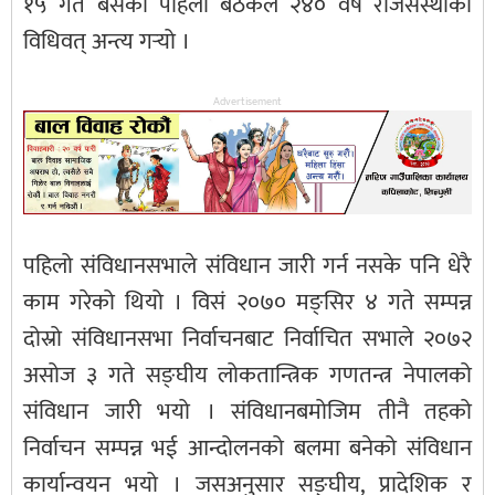
१५ गते बसेको पहिलो बैठकले २४० वर्षे राजसंस्थाको
विधिवत् अन्त्य गर्‍यो ।
Advertisement
पहिलो संविधानसभाले संविधान जारी गर्न नसके पनि धेरै
काम गरेको थियो । विसं २०७० मङ्सिर ४ गते सम्पन्न
दोस्रो संविधानसभा निर्वाचनबाट निर्वाचित सभाले २०७२
असोज ३ गते सङ्घीय लोकतान्त्रिक गणतन्त्र नेपालको
संविधान जारी भयो । संविधानबमोजिम तीनै तहको
निर्वाचन सम्पन्न भई आन्दोलनको बलमा बनेको संविधान
कार्यान्वयन भयो । जसअनुसार सङ्घीय, प्रादेशिक र