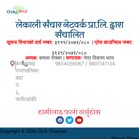
लेकाली संचार नेटवर्क प्रा.लि. द्वारा
संचालित
सूचना विभागको दर्ता नम्बर:
३९११/२०७९/०८०
|
प्रेस काउन्सिल नम्बर:
३९२१/२०७९/०८०
अध्यक्षः
कमला राेक्का |
सम्पादकः
नेत्र विक्रम थापा
कमलामाइ
9854056067 / 9801141134
नगरपालिका
वडा
नं.
६,
पानीट्यांकी
हामीलाइ फलाे गर्नुहाेस
Copyright © 2026 Click Chautari
Developed By:
Bibash Thapa