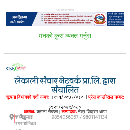
Advertisement
मनकाे कुरा ब्यक्त गर्नुस
लेकाली संचार नेटवर्क प्रा.लि. द्वारा
संचालित
सूचना विभागको दर्ता नम्बर:
३९११/२०७९/०८०
|
प्रेस काउन्सिल नम्बर:
३९२१/२०७९/०८०
अध्यक्षः
कमला राेक्का |
सम्पादकः
नेत्र विक्रम थापा
कमलामाइ
9854056067 / 9801141134
नगरपालिका