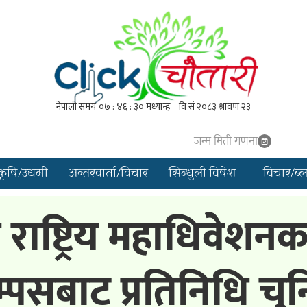
जन्म मिती गणना
कृषि/उद्यमी
अन्तरवार्ता/विचार
सिन्धुली विषेश
विचार/ब्
ो राष्ट्रिय महाधिवे
्पसबाट प्रतिनिधि चुनि