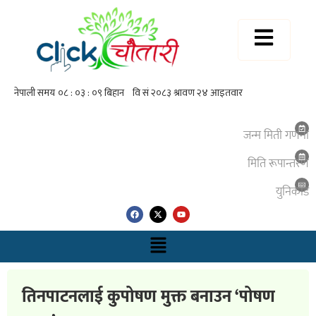
जन्म मिती गणना
मिति रूपान्तरण
युनिकाेड
तिनपाटनलाई कुपोषण मुक्त बनाउन ‘पोषण