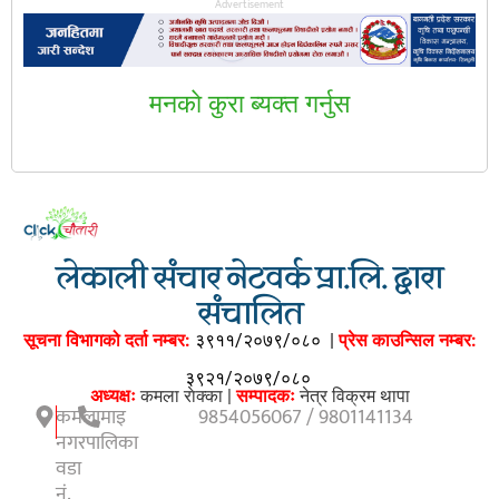
Advertisement
मनकाे कुरा ब्यक्त गर्नुस
लेकाली संचार नेटवर्क प्रा.लि. द्वारा
संचालित
सूचना विभागको दर्ता नम्बर:
३९११/२०७९/०८०
|
प्रेस काउन्सिल नम्बर:
३९२१/२०७९/०८०
अध्यक्षः
कमला राेक्का |
सम्पादकः
नेत्र विक्रम थापा
कमलामाइ
9854056067 / 9801141134
नगरपालिका
वडा
नं.