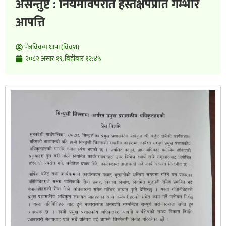
असन्तुष्ट : नियमविपरीत हस्तक्षेपप्रति गम्भीर
आपत्ति
नेत्रविक्रम थापा (विवश)
२०८२ असार १९, बिहीबार १२:४५