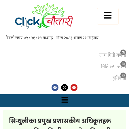
जन्म मिती गणना
मिति रूपान्तरण
युनिकाेड
सिन्धुलीका प्रमुख प्रशासकीय अधिकृतहरू