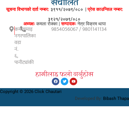
संचालित
सूचना विभागको दर्ता नम्बर:
३९११/२०७९/०८०
|
प्रेस काउन्सिल नम्बर:
३९२१/२०७९/०८०
अध्यक्षः
कमला राेक्का |
सम्पादकः
नेत्र विक्रम थापा
कमलामाइ
9854056067 / 9801141134
नगरपालिका
वडा
नं.
६,
पानीट्यांकी
हामीलाइ फलाे गर्नुहाेस
Copyright © 2026 Click Chautari
Developed By:
Bibash Thapa