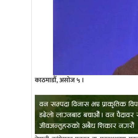
काठमाडौँ, असाेज ५ ।