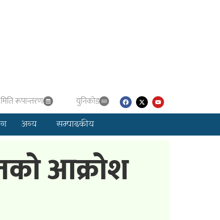
मिति रूपान्तरण
युनिकाेड
लग
अन्य
सम्पादकीय
महतको आक्रोश