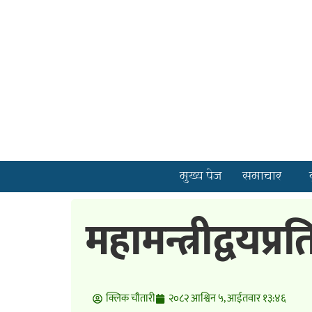
मुख्य पेज
समाचार
महामन्त्रीद्वय
क्लिक चाैतारी
२०८२ आश्विन ५, आईतवार १३:४६