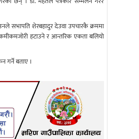
 गरेका छन् । डा. महतले पत्रकार सम्मेलन गरेर
 उनले सभापति शेरबहादुर देउवा उपचारकै क्रममा
्ना कमीकमजोरी हटाउने र आन्तरिक एकता बलियो
कन गर्ने बताए ।