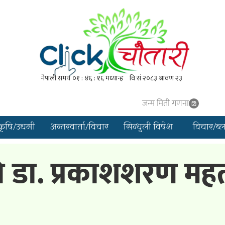
जन्म मिती गणना
कृषि/उद्यमी
अन्तरवार्ता/विचार
सिन्धुली विषेश
विचार/ब्
प्रति डा. प्रकाशशरण 