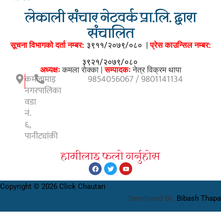
लेकाली संचार नेटवर्क प्रा.लि. द्वारा
संचालित
सूचना विभागको दर्ता नम्बर:
३९११/२०७९/०८०
|
प्रेस काउन्सिल नम्बर:
३९२१/२०७९/०८०
अध्यक्षः
कमला राेक्का |
सम्पादकः
नेत्र विक्रम थापा
कमलामाइ
9854056067 / 9801141134
नगरपालिका
वडा
नं.
६,
पानीट्यांकी
हामीलाइ फलाे गर्नुहाेस
Copyright © 2026 Click Chautari
Developed By:
Bibash Thapa