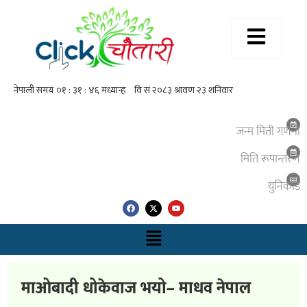
जन्म मिती गणना
मिति रूपान्तरण
युनिकाेड
माओबादी धोकेवाज भयो– माधव नेपाल