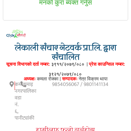
मनकाे कुरा ब्यक्त गर्नुस
लेकाली संचार नेटवर्क प्रा.लि. द्वारा
संचालित
सूचना विभागको दर्ता नम्बर:
३९११/२०७९/०८०
|
प्रेस काउन्सिल नम्बर:
३९२१/२०७९/०८०
अध्यक्षः
कमला राेक्का |
सम्पादकः
नेत्र विक्रम थापा
कमलामाइ
9854056067 / 9801141134
नगरपालिका
वडा
नं.
६,
पानीट्यांकी
हामीलाइ फलाे गर्नुहाेस