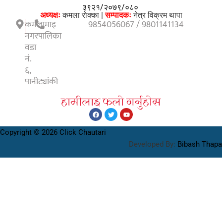
३९२१/२०७९/०८०
अध्यक्षः
कमला राेक्का |
सम्पादकः
नेत्र विक्रम थापा
कमलामाइ
9854056067 / 9801141134
नगरपालिका
वडा
नं.
६,
पानीट्यांकी
हामीलाइ फलाे गर्नुहाेस
Copyright © 2026 Click Chautari
Developed By:
Bibash Thapa