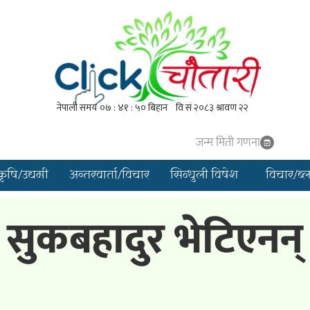
जन्म मिती गणना
कृषि/उद्यमी
अन्तरवार्ता/विचार
सिन्धुली विषेश
विचार/ब्
सुकबहादुर भेटिएनन्