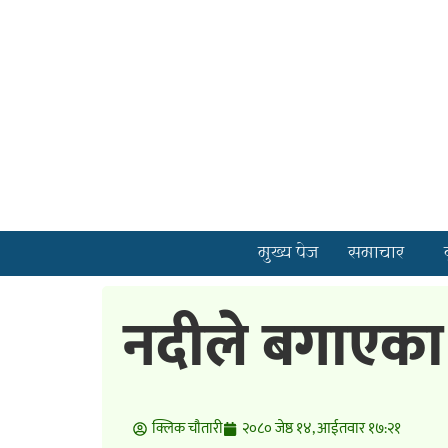
मुख्य पेज
समाचार
नदीले बगाएका 
क्लिक चाैतारी
२०८० जेष्ठ १४, आईतवार १७:२१