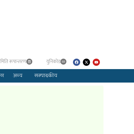
मिति रूपान्तरण
युनिकाेड
लग
अन्य
सम्पादकीय