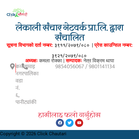
लेकाली संचार नेटवर्क प्रा.लि. द्वारा
संचालित
सूचना विभागको दर्ता नम्बर:
३९११/२०७९/०८०
|
प्रेस काउन्सिल नम्बर:
३९२१/२०७९/०८०
अध्यक्षः
कमला राेक्का |
सम्पादकः
नेत्र विक्रम थापा
कमलामाइ
9854056067 / 9801141134
नगरपालिका
वडा
नं.
६,
पानीट्यांकी
हामीलाइ फलाे गर्नुहाेस
Copyright © 2026 Click Chautari