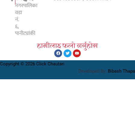
नगरपालिका
वडा
नं.
६,
पानीट्यांकी
हामीलाइ फलाे गर्नुहाेस
Copyright © 2026 Click Chautari
Developed By:
Bibash Thapa