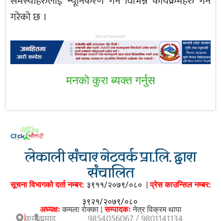
समस्याहरुलाई न्यूनिकरण गर्न विभिन्न कार्यक्रमहरु गर्ने
गरेको छ ।
Advertisement
मनकाे कुरा ब्यक्त गर्नुस
लेकाली संचार नेटवर्क प्रा.लि. द्वारा
संचालित
सूचना विभागको दर्ता नम्बर:
३९११/२०७९/०८०
|
प्रेस काउन्सिल नम्बर:
३९२१/२०७९/०८०
अध्यक्षः
कमला राेक्का |
सम्पादकः
नेत्र विक्रम थापा
कमलामाइ
9854056067 / 9801141134