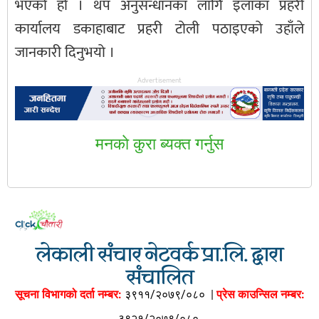
भएको हो । थप अनुसन्धानका लागि इलाका प्रहरी
कार्यालय डकाहाबाट प्रहरी टोली पठाइएको उहाँले
जानकारी दिनुभयो ।
Advertisement
मनकाे कुरा ब्यक्त गर्नुस
लेकाली संचार नेटवर्क प्रा.लि. द्वारा
संचालित
सूचना विभागको दर्ता नम्बर:
३९११/२०७९/०८०
|
प्रेस काउन्सिल नम्बर:
३९२१/२०७९/०८०