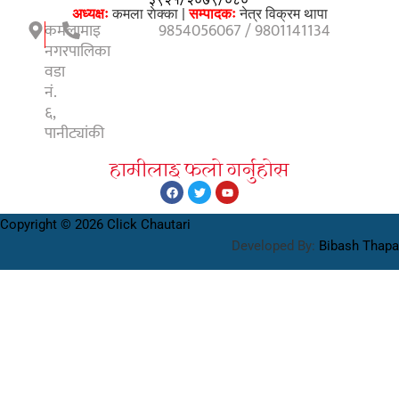
अध्यक्षः
कमला राेक्का |
सम्पादकः
नेत्र विक्रम थापा
कमलामाइ
9854056067 / 9801141134
नगरपालिका
वडा
नं.
६,
पानीट्यांकी
हामीलाइ फलाे गर्नुहाेस
Copyright © 2026 Click Chautari
Developed By:
Bibash Thapa