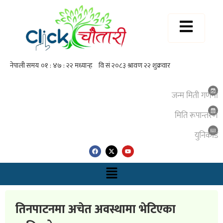
जन्म मिती गणना
मिति रूपान्तरण
युनिकाेड
तिनपाटनमा अचेत अवस्थामा भेटिएका