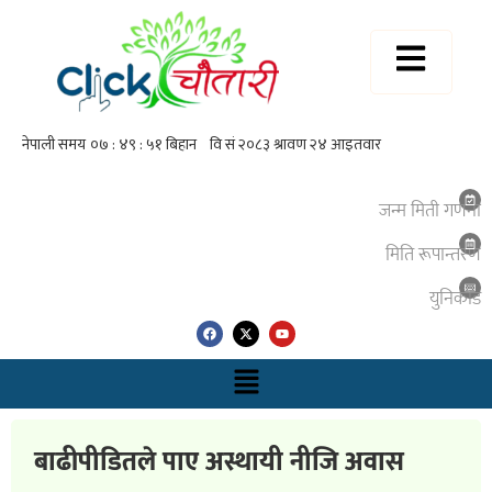
जन्म मिती गणना
मिति रूपान्तरण
युनिकाेड
बाढीपीडितले पाए अस्थायी नीजि अवास