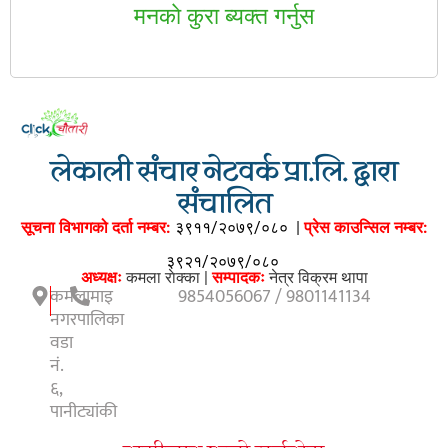
मनकाे कुरा ब्यक्त गर्नुस
लेकाली संचार नेटवर्क प्रा.लि. द्वारा
संचालित
सूचना विभागको दर्ता नम्बर:
३९११/२०७९/०८०
|
प्रेस काउन्सिल नम्बर:
३९२१/२०७९/०८०
अध्यक्षः
कमला राेक्का |
सम्पादकः
नेत्र विक्रम थापा
कमलामाइ
9854056067 / 9801141134
नगरपालिका
वडा
नं.
६,
पानीट्यांकी