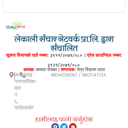
लेकाली संचार नेटवर्क प्रा.लि. द्वारा
संचालित
सूचना विभागको दर्ता नम्बर:
३९११/२०७९/०८०
|
प्रेस काउन्सिल नम्बर:
३९२१/२०७९/०८०
अध्यक्षः
कमला राेक्का |
सम्पादकः
नेत्र विक्रम थापा
कमलामाइ
9854056067 / 9801141134
नगरपालिका
वडा
नं.
६,
पानीट्यांकी
हामीलाइ फलाे गर्नुहाेस