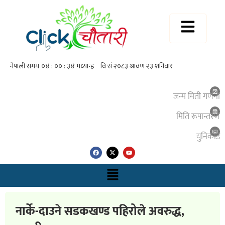
जन्म मिती गणना
मिति रूपान्तरण
युनिकाेड
नार्के-दाउने सडकखण्ड पहिरोले अवरुद्ध,