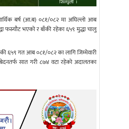
त आर्थिक बर्ष (आ.ब) ०८१/०८२ मा अघिल्लो आब
 फस्र्यौट भएको र बाँकी रहेका ६५९ मुद्धा चालु
ाँकी ६५९ गत आब ०८१/०८२ का लागि जिम्मेवारी
निबेदनतर्फ सात गरी ८७४ वटा रहेको अदालतका