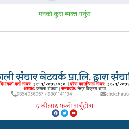
मनकाे कुरा ब्यक्त गर्नुस
ली संचार नेटवर्क प्रा.लि. द्वारा सं
विभागको दर्ता नम्बर:
३९११/२०७९/०८०
|
प्रेस काउन्सिल नम्बर:
३९२१/२०७
अध्यक्षः
कमला राेक्का |
सम्पादकः
नेत्र विक्रम थापा
9854056067 / 9801141134
clickchau
हामीलाइ फलाे गर्नुहाेस