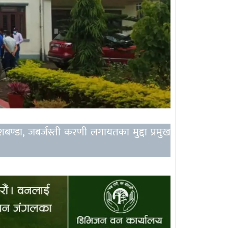
शबण्डा, जबर्जस्ती करणी लगायतका मुद्दा प्रमुख