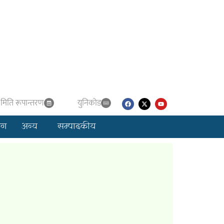
मिति रूपान्तरण
युनिकाेड
लग
अन्य
सम्पादकीय