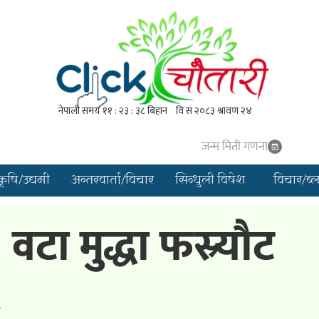
जन्म मिती गणना
कृषि/उद्यमी
अन्तरवार्ता/विचार
सिन्धुली विषेश
विचार/ब्
टा मुद्धा फस्र्यौट
८