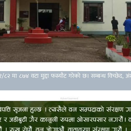
८२ मा ८७४ वटा मुद्दा फस्र्यौट गरेको छ। सम्बन्ध विच्छेद, अं
Advertisement