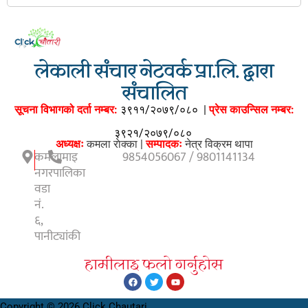
लेकाली संचार नेटवर्क प्रा.लि. द्वारा
संचालित
सूचना विभागको दर्ता नम्बर:
३९११/२०७९/०८०
|
प्रेस काउन्सिल नम्बर:
३९२१/२०७९/०८०
अध्यक्षः
कमला राेक्का |
सम्पादकः
नेत्र विक्रम थापा
कमलामाइ
9854056067 / 9801141134
नगरपालिका
वडा
नं.
६,
पानीट्यांकी
हामीलाइ फलाे गर्नुहाेस
Copyright © 2026 Click Chautari