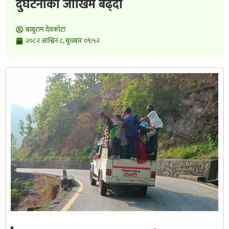
दुर्घटनाको जोखिम बढ्दो
बाबुराम देवकाेटा
२०८२ आश्विन ८, बुधबार ०९:५२