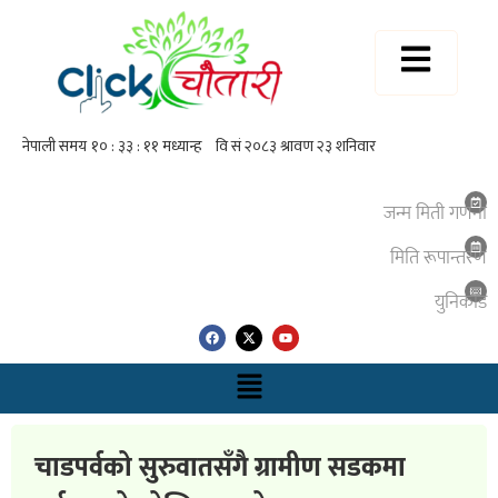
जन्म मिती गणना
मिति रूपान्तरण
युनिकाेड
चाडपर्वको सुरुवातसँगै ग्रामीण सडकमा