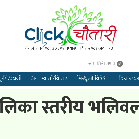
जन्म मिती गणना
कृषि/उद्यमी
अन्तरवार्ता/विचार
सिन्धुली विषेश
विचार/ब्
पालिका स्तरीय भलिवल