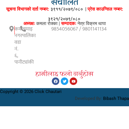
संचालित
सूचना विभागको दर्ता नम्बर:
३९११/२०७९/०८०
|
प्रेस काउन्सिल नम्बर:
३९२१/२०७९/०८०
अध्यक्षः
कमला राेक्का |
सम्पादकः
नेत्र विक्रम थापा
कमलामाइ
9854056067 / 9801141134
नगरपालिका
वडा
नं.
६,
पानीट्यांकी
हामीलाइ फलाे गर्नुहाेस
Copyright © 2026 Click Chautari
Developed By:
Bibash Thapa