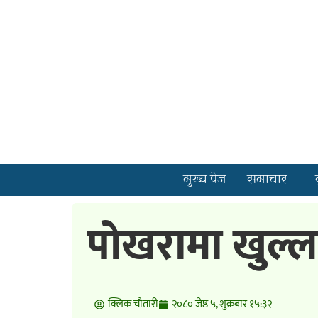
मुख्य पेज
समाचार
पोखरामा खुल्ल
क्लिक चाैतारी
२०८० जेष्ठ ५, शुक्रबार १५:३२