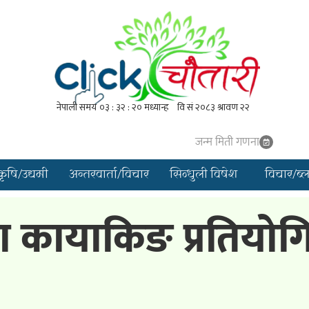
जन्म मिती गणना
कृषि/उद्यमी
अन्तरवार्ता/विचार
सिन्धुली विषेश
विचार/ब्
ा कायाकिङ प्रतियोगित