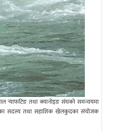
ाल र्‍याफटिङ तथा क्यानोइङ संघको समन्वयमा
ेलकुदका सदस्य तथा सहाशिक खेलकुदका संयोजक