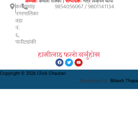
अध्यक्षः
कमला राेक्का |
सम्पादकः
नेत्र विक्रम थापा
कमलामाइ
9854056067 / 9801141134
नगरपालिका
वडा
नं.
६,
पानीट्यांकी
हामीलाइ फलाे गर्नुहाेस
Copyright © 2026 Click Chautari
Developed By:
Bibash Thapa