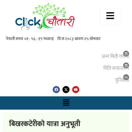
जन्म मिती गणना
मिति रूपान्तरण
युनिकाेड
बिखरकटेरीकाे यात्रा अनुभूती