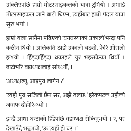
उक्लिएपछि हाम्रो मोटरसाइकलको यात्रा टुंगियो । अगाडि
मोटरसाइकल जाने बाटो थिएन, त्यहाँबाट हाम्रो पैदल यात्रा
सुरु भयो ।
हाम्रो यात्रा सानैमा पढिएको ‘घनघस्याको उकालो’भन्दा पनि
कठीन थियो । अलिकति ठाडो उकालो चढ्यो, फेरि ओरालो
झ¥यो । हिँड्दाहिँड्दा थकाइले चुर भइसकेका थियौँ ।
बाटोभरि वडाध्यक्षलाई सोध्थ्यौँ, ।
‘अध्यक्षज्यू, आइपुग्न लागेन ?’
‘त्यहाँ पुग्न सजिलो छैन सर, अझै तलछ,’ हरेकपटक उहाँको
जवाफ दोहोरिन्थ्यो ।
झन्डै आधा घन्टाको हिँडेपछि वडाध्यक्ष रोकिनुभयो । र, पर
देखाउँदै भन्नुभयो, ‘ऊ त्यहाँ हो घर ।’