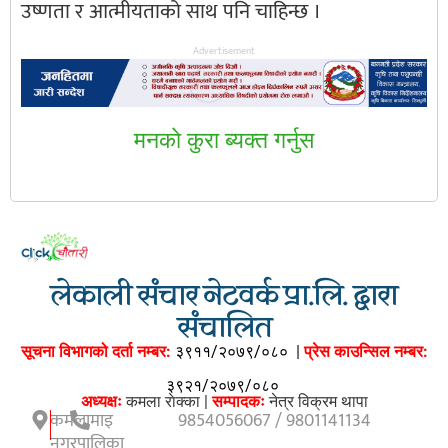
उष्णता र आत्मीयताको साथ पनि चाहिन्छ ।
Advertisement
मनकाे कुरा ब्यक्त गर्नुस
लेकाली संचार नेटवर्क प्रा.लि. द्वारा
संचालित
सूचना विभागको दर्ता नम्बर:
३९११/२०७९/०८०
|
प्रेस काउन्सिल नम्बर:
३९२१/२०७९/०८०
अध्यक्षः
कमला राेक्का |
सम्पादकः
नेत्र विक्रम थापा
कमलामाइ
9854056067 / 9801141134
नगरपालिका