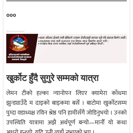
०००
Advertisement
खुर्कोट हुँदै सुगुरे सम्मको यात्रा
लेमन टीको हल्का न्यानोपन लिएर क्यामेरा काँधमा
झुन्ड्याउँदै म दाइको बाइकमा बसेँ । बाटोमा खुर्कोटसम्म
पुग्दा वडाध्यक्ष रविन श्रेष्ठ पनि हामीसँगै जोडिनुभयो । उनको
उपस्थिति यात्रामा अझै अर्थपूर्ण बन्यो—मानौँ यो कथा
अधुरो हुन्थ्यो, यदि उनी त्यहाँ नभएको भए ।