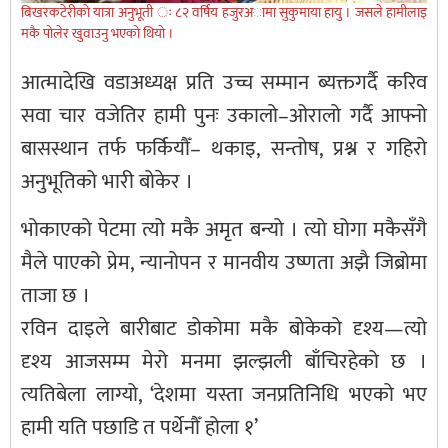
बिखरकटेरीकाे यात्रा अनुभूती ः ८२ वर्षिय हजुरअामा सुकुमाया हायु । जसले हामीलाइ
मकै पाेलेर खुवाउनु भएकाे थियाे ।
आत्मादेखि वडाअध्यक्ष प्रति उच्च सम्मान ब्यक्तगर्दै करिव
सवा चार वजेतिर हामी पुनः उकालो–ओरालो गर्दै आफ्नो
बासस्थान तर्फ फर्कियौँ– थकाइ, सन्तोष, प्रश्न र गहिरो
अनुभूतिको भारी बोकेर ।
भोकाएको पेटमा त्यो मकै अमृत बन्यो । त्यो घोगा मकैसँगै
मैले पाएको प्रेम, न्यानोपन र मानवीय उष्णता अझै जिब्रोमा
ताजा छ ।
रविन दाइले बारीबाट डोकोमा मकै बोकेको दृश्य—त्यो
दृश्य आजसम्म मेरो मनमा झल्झली बाँचिरहेको छ ।
त्यतिबेला लाग्यो, ‘देशमा यस्ता जनप्रतिनिधि भएको भए
हामी यति पछाडि त पर्थेनौँ होला १’