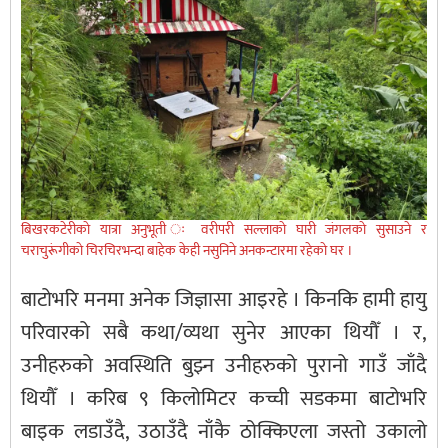
बिखरकटेरीकाे यात्रा अनुभूती ः वरीपरी सल्लाकाे घारी जंगलकाे सुसाउने र
चराचुरूंगीकाे चिरचिरभन्दा बाहेक केही नसुनिने अनकन्टारमा रहेकाे घर ।
बाटोभरि मनमा अनेक जिज्ञासा आइरहे । किनकि हामी हायु
परिवारको सबै कथा/व्यथा सुनेर आएका थियौँ । र,
उनीहरुको अवस्थिति बुझ्न उनीहरुको पुरानो गाउँ जाँदै
थियौँ । करिब ९ किलोमिटर कच्ची सडकमा बाटोभरि
बाइक लडाउँदै, उठाउँदै नाँकै ठोक्किएला जस्तो उकालो