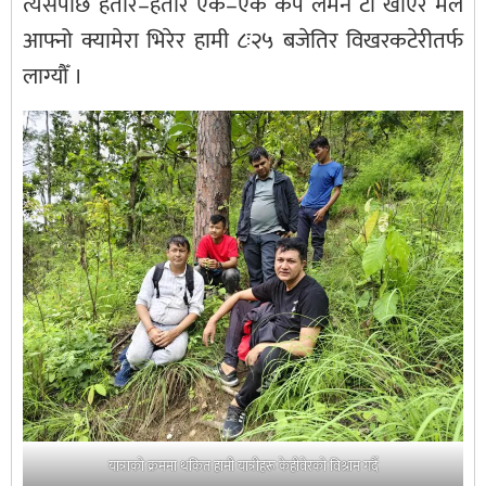
त्यसपछि हतार–हतार एक–एक कप लेमन टी खाएर मैले
आफ्नो क्यामेरा भिरेर हामी ८ः२५ बजेतिर विखरकटेरीतर्फ
लाग्यौँ ।
यात्राकाे क्रममा थकित हामी यात्रीहरू केहीवेरकाे विश्राम गर्दै