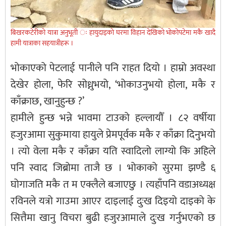
बिखरकटेरीकाे यात्रा अनुभूती ः हायुदाइकाे घरमा विहान देखिकाे भाेकाेपटेमा मकै खादै
हामी यात्राका सहयात्रीहरू ।
भोकाएको पेटलाई पानीले पनि राहत दियो । हाम्रो अवस्था
देखेर होला, फेरि सोध्नुभयो, ‘भोकाउनुभयो होला, मकै र
काँक्राछ, खानुहुन्छ ?’
हामीले हुन्छ भन्ने भावमा टाउको हल्लायौँ । ८२ वर्षीया
हजुरआमा सुकुमाया हायुले प्रेमपूर्वक मकै र काँक्रा दिनुभयो
। त्यो वेला मकै र काँक्रा यति स्वादिलो लाग्यो कि अहिले
पनि स्वाद जिब्रोमा ताजै छ । भोकाको सुरमा झण्डै ६
घोगाजति मकै त म एक्लैले बजाएछु । त्यहाँपनि वडाअध्यक्ष
रविनले यत्रो गाउमा आएर दाइलाई दुःख दिइयो दाइको के
सित्तैमा खानु विचरा बुढी हजुरआमाले दुःख गर्नुभएको छ