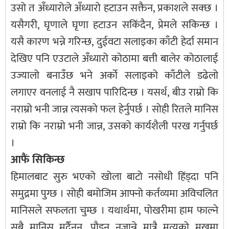
उसो त अँध्यारोले अँध्यारो हटाउन सक्तैन, प्रकाशले सक्छ ।
यसैगरी, घृणाले घृणा हटाउन सकिंदैन, प्रेमले सकिन्छ ।
यसै कारण भन्ने गरिन्छ, दुईवटा सलाइका काँटी हेर्दा समान
देखिए पनि एउटाले अँध्यारो कोठामा बत्ती बालेर कोठालाई
उज्यालो बनाउँछ भने अर्को सलाइको काँटीले डढेलो
लगाएर वनलाई नै सखाप पारिदिन्छ । यसर्थ, बीउ राम्रो कि
नराम्रो भनी जान्न त्यसको फल हेर्नुपर्छ । सोही रितले मानिस
राम्रो कि नराम्रो भनी जान्न, उसको कार्यशैली परख गर्नुपर्छ
।
आफैं सिकिन्छ
हिमालबाट सुरु भएको खोला बाटो नसोधी हिंड्दा पनि
समुद्रमा पुग्छ । सोही बमोजिम आफ्नो कर्तव्यमा अविचलित
मानिसले सफलता चुम्छ । यथार्थमा, पोखरीमा हाम फाल्ने
सबै मानिस मर्दैनन्, पौडन नजान्ने मात्रै मृत्युको मुखमा