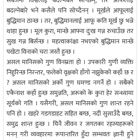
सबैजना विश्वलाई बदल्नेबारे सोच्छन्, तर आफैंलाई
बदल्नेबारे भने कसैले पनि सोच्दैनन् । मूर्खले आफूलाई
बुद्धिमान ठान्छ । तर, बुद्धिमानलाई आफू कति मूर्ख छु भन्ने
थाहा हुन्छ । मूल कुरा, मान्छे आफ्ना दुःख गन्न रुचाउँछ तर
सुख गन्न बिर्सन्छ । महत्वाकांक्षा नभएको बुद्धिमान मान्छे
पखेटा विनाको चरा जस्तै हुन्छ ।
असल मानिसको गुण विनम्रता हो । उपकारी गुणी व्यक्ति
निहुरिन्छ निरन्तर, फलेको वृक्षको हाँगो नझुकेको कहाँ छ र
? असल मानिसको अर्को गुण घमण्ड नगर्ने हो । सबैको
एकैनाश कहाँ हुन्छ समुन्नति, अरूको के कुरा हेर सन्ध्यामा
सूर्यको गति । यसैगरी, असल मानिसको गुण शान्त रहने
पनि हो । खहरे गडगडाहट सहित बग्छ, नदी सुसाउँदै बग्छ,
समुद्र शान्त हुन्छ । यिनै जीवन र जगतका रहस्यहरूको
मनन् गरी व्यवहारमा रूपान्तरित हुँदा सम्भवतः ज्ञानी हुने