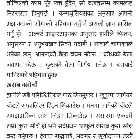
तोकिएको काम पूरै फत्ते हुँदैन, सो बखतसम्म कामलाई
निरन्तरता दिनुपर्छ । कन्फ्यूसियसका अनुसार आफ्नो
अज्ञानताको सीमाको पहिचान गर्नु नै असली ज्ञान हासिल
गर्नु हो । अल्बर्ट आइन्स्टाइनका अनुसार हामीले चिन्तन,
अनुसरण र अनुभवबाट सिक्ने गर्दछौं । आचार्य चाणक्यले
भनेका छन्, आनन्दको बेला बचन नदेऊ । क्रोधको बेला
जवाफ नदेऊ । दुःखको बेला निर्णय नलेऊ । यसबाटै
मानिसको पहिचान हुन्छ ।
खराब नसोचौं
हामीले सबै परिस्थितिबाट पाठ सिक्नुपर्छ । खुट्टामा लागेको
चोटले सम्हालिएर हिंड्न सिकाउँछ । मनमा लागेको चोटले
समझदारीका साथ जिउन सिकाउँछ । संसारमा एकदमै
राम्रो कुरा सोच्ने हो भने सर्वप्रथम आफूले खराब कुरा सोच्न
बन्द गर्नुपर्छ । हेक्का राख्नुपर्छ, अवसर र सूर्योदयमा एउटै