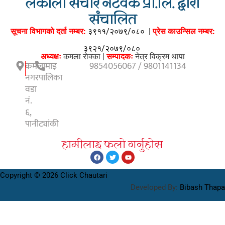
लेकाली संचार नेटवर्क प्रा.लि. द्वारा
संचालित
सूचना विभागको दर्ता नम्बर:
३९११/२०७९/०८०
|
प्रेस काउन्सिल नम्बर:
३९२१/२०७९/०८०
अध्यक्षः
कमला राेक्का |
सम्पादकः
नेत्र विक्रम थापा
कमलामाइ
9854056067 / 9801141134
नगरपालिका
वडा
नं.
६,
पानीट्यांकी
हामीलाइ फलाे गर्नुहाेस
Copyright © 2026 Click Chautari
Developed By:
Bibash Thapa