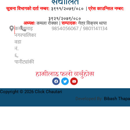
संचालित
सूचना विभागको दर्ता नम्बर:
३९११/२०७९/०८०
|
प्रेस काउन्सिल नम्बर:
३९२१/२०७९/०८०
अध्यक्षः
कमला राेक्का |
सम्पादकः
नेत्र विक्रम थापा
कमलामाइ
9854056067 / 9801141134
नगरपालिका
वडा
नं.
६,
पानीट्यांकी
हामीलाइ फलाे गर्नुहाेस
Copyright © 2026 Click Chautari
Developed By:
Bibash Thapa