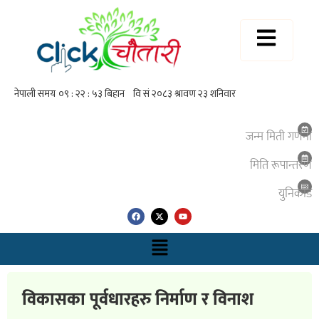
जन्म मिती गणना
मिति रूपान्तरण
युनिकाेड
विकासका पूर्वधारहरु निर्माण र विनाश