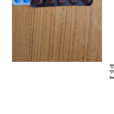
सु
प्
Re